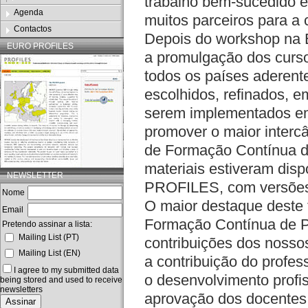
trabalho bem-sucedido 
Agenda
muitos parceiros para 
Contactos
Depois do workshop na 
EURO PROFILES
a promulgação dos curs
todos os países aderent
escolhidos, refinados, 
serem implementados em 
promover o maior interc
de Formação Contínua de
materiais estiveram disp
NEWSLETTER
PROFILES, com versões 
Nome
O maior destaque deste t
Email
Formação Contínua de P
Pretendo assinar a lista:
Mailing List (PT)
contribuições dos noss
Mailing List (EN)
a contribuição do profe
I agree to my submitted data
o desenvolvimento profis
being stored and used to receive
newsletters
aprovação dos docentes,