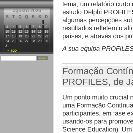
tema, um relatório curto 
agosto 2026
estudo Delphi PROFILES,
S
T
Q
Q
S
S
D
algumas percepções sobr
1
2
resultados refletem o al
3
4
5
6
7
8
9
10
11
12
13
14
15
16
países, e através dos pr
17
18
19
20
21
22
23
24
25
26
27
28
29
30
31
A sua equipa PROFILE
« ago
Formação Contín
PROFILES, de Ja
Um ponto muito crucial
uma Formação Contínua 
participantes, em fase 
usando-os para promove
Science Education). Um d