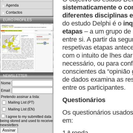
Agenda
sistematicamente o co
Contactos
diferentes disciplinas 
EURO PROFILES
do estudo Delphi é o
inq
etapas
– a um grupo de 
entre si. A partir da seg
respetivas etapas antec
com o intuito de lhes dar
necessário, ou para conf
conscientes da “opinião 
NEWSLETTER
de dados examina as res
Nome
entre os participantes.
Email
Pretendo assinar a lista:
Questionários
Mailing List (PT)
Mailing List (EN)
Os questionários usado
I agree to my submitted data
em:
being stored and used to receive
newsletters
1.ª ronda