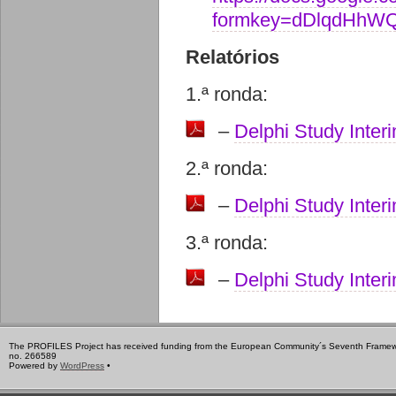
formkey=dDlqdH
Relatórios
1.ª ronda:
–
Delphi Study Inter
2.ª ronda:
–
Delphi Study Inte
3.ª ronda:
–
Delphi Study Inter
The PROFILES Project has received funding from the European Community´s Seventh Frame
no. 266589
Powered by
WordPress
•