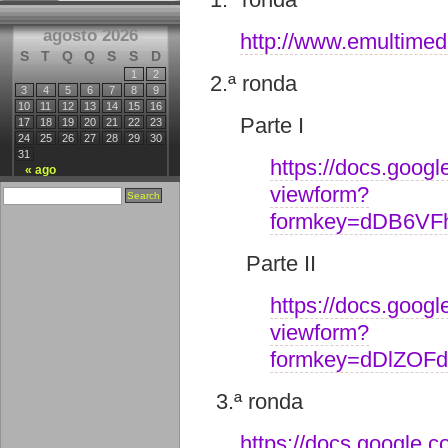
agosto 2026
http://www.emultimedi
S
T
Q
Q
S
S
D
1
2
2.ª ronda
3
4
5
6
7
8
9
10
11
12
13
14
15
16
Parte I
17
18
19
20
21
22
23
24
25
26
27
28
29
30
31
https://docs.goog
« ago
viewform?
formkey=dDB6V
Parte II
https://docs.goog
viewform?
formkey=dDlZO
3.ª ronda
https://docs.google.