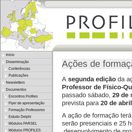
Início
Ações de formaç
Disseminação
Conferências
Publicações
A
segunda edição
da aç
Newsletters
Professor de Físico-Q
Documentos
passado sábado,
29 de 
Encontros Profiles
prevista para
20 de abri
Flyer de apresentação
Formação Professores
A ação de formação terá 
Estudo Delphi
serão presenciais e 25 h
Módulos PARSEL
desenvolvimento de prof
Módulos PROFILES