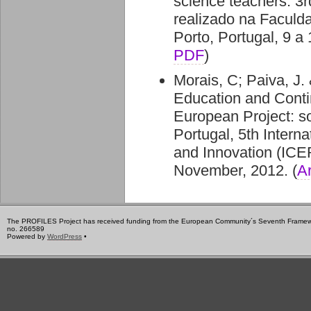
science teachers. 3
realizado na Faculd
Porto, Portugal, 9 a
PDF
)
Morais, C; Paiva, J.
Education and Conti
European Project: s
Portugal, 5th Intern
and Innovation (ICER
November, 2012. (
A
The PROFILES Project has received funding from the European Community´s Seventh Frame
no. 266589
Powered by
WordPress
•