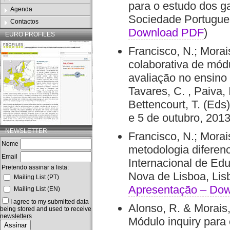
para o estudo dos g
Agenda
Sociedade Portugues
Contactos
Download PDF
)
EURO PROFILES
Francisco, N.; Morai
colaborativa de mód
avaliação no ensino 
Tavares, C. , Paiva, I
Bettencourt, T. (Eds
e 5 de outubro, 2013
NEWSLETTER
Francisco, N.; Morai
Nome
metodologia diferen
Email
Internacional de Ed
Pretendo assinar a lista:
Nova de Lisboa, Lisb
Mailing List (PT)
Apresentação – Do
Mailing List (EN)
I agree to my submitted data
Alonso, R. & Morais,
being stored and used to receive
newsletters
Módulo inquiry para