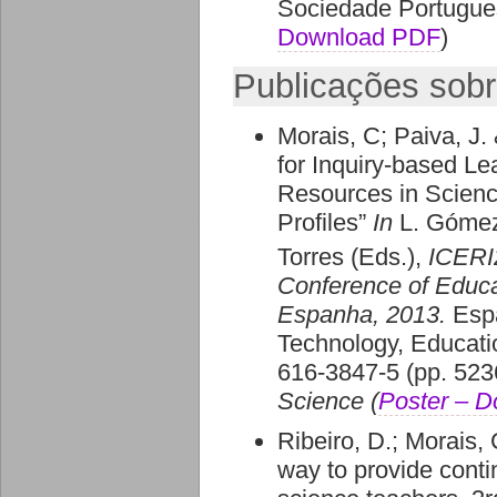
Sociedade Portugues
Download PDF
)
Publicações sob
Morais, C; Paiva, J.
for Inquiry-based Le
Resources in Scienc
Profiles”
In
L. Gómez
Torres (Eds.),
ICERI
Conference of Educa
Espanha,
2013.
Espa
Technology, Educat
616-3847-5 (pp. 523
Science (
Poster – 
Ribeiro, D.; Morais,
way to provide conti