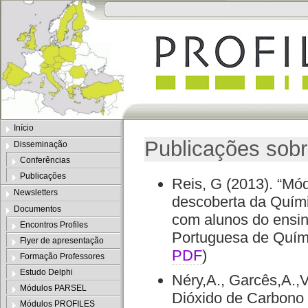
Início
Publicações sob
Disseminação
Conferências
Publicações
Reis, G (2013). “Mó
Newsletters
descoberta da Quími
Documentos
com alunos do ensin
Encontros Profiles
Portuguesa de Quími
Flyer de apresentação
PDF
)
Formação Professores
Estudo Delphi
Néry,A., Garcês,A.,
Módulos PARSEL
Dióxido de Carbono 
Módulos PROFILES