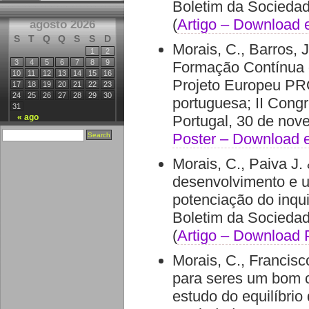
Boletim da Sociedad
(
Artigo – Download
agosto 2026
S
T
Q
Q
S
S
D
Morais, C., Barros, 
1
2
3
4
5
6
7
8
9
Formação Contínua d
10
11
12
13
14
15
16
Projeto Europeu PR
17
18
19
20
21
22
23
24
25
26
27
28
29
30
portuguesa; II Cong
31
« ago
Portugal, 30 de nov
Poster – Download
Morais, C., Paiva J.
desenvolvimento e ut
potenciação do inqui
Boletim da Sociedad
(
Artigo – Download
Morais, C., Francisc
para seres um bom ci
estudo do equilíbrio