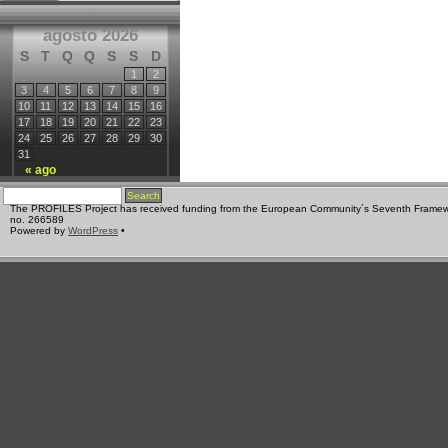
agosto 2026
S
T
Q
Q
S
S
D
1
2
3
4
5
6
7
8
9
10
11
12
13
14
15
16
17
18
19
20
21
22
23
24
25
26
27
28
29
30
31
« ago
The PROFILES Project has received funding from the European Community´s Seventh Frame
no. 266589
Powered by
WordPress
•